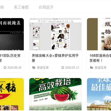
剪辑
美工修图
自我提升
731部队历史资
养猫攻略大全+爱猫养护实用手
168部漫画
理
册
里都有！
2026-06-28
资源宝库
2026-05-13
资源宝库