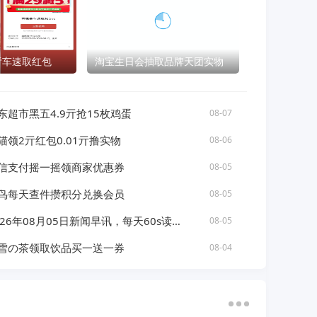
5亓车速取红包
淘宝生日会抽取品牌天团实物
东超市黑五4.9亓抢15枚鸡蛋
08-07
猫领2亓红包0.01亓撸实物
08-06
信支付摇一摇领商家优惠券
08-05
鸟每天查件攒积分兑换会员
08-05
026年08月05日新闻早讯，每天60s读懂世界
08-05
雪の茶领取饮品买一送一券
08-04