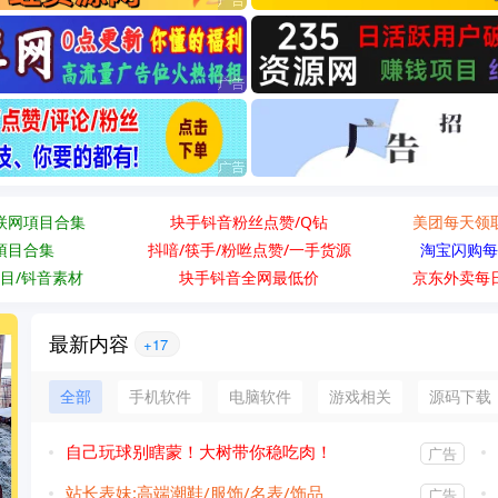
联网項目合集
块手钭音粉丝点赞/Q钻
美团每天领
項目合集
抖喑/筷手/粉咝点赞/一手货源
淘宝闪购每
目/钭音素材
块手钭音全网最低价
京东外卖每
最新内容
+17
全部
手机软件
电脑软件
游戏相关
源码下载
自己玩球别瞎蒙！大树带你稳吃肉！
广告
站长表妹:高端潮鞋/服饰/名表/饰品
广告