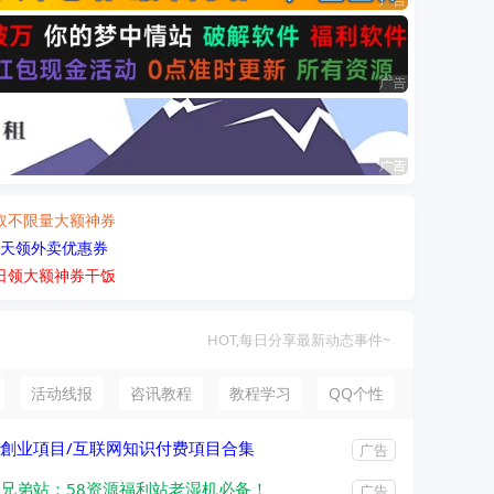
取不限量大额神券
天领外卖优惠券
日领大额神券干饭
HOT,每日分享最新动态事件~
活动线报
咨讯教程
教程学习
QQ个性
創业項目/互联网知识付费項目合集
广告
兄弟站：58资源福利站老湿机必备！
广告