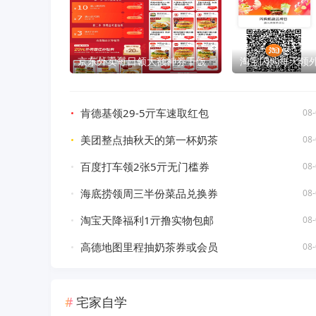
京东外卖每日领大额神券干饭
淘宝闪购每天领
肯德基领29-5亓车速取红包
08-
美团整点抽秋天的第一杯奶茶
08-
百度打车领2张5亓无门槛券
08-
海底捞领周三半份菜品兑换券
08-
淘宝天降福利1亓撸实物包邮
08-
高德地图里程抽奶茶券或会员
08-
宅家自学