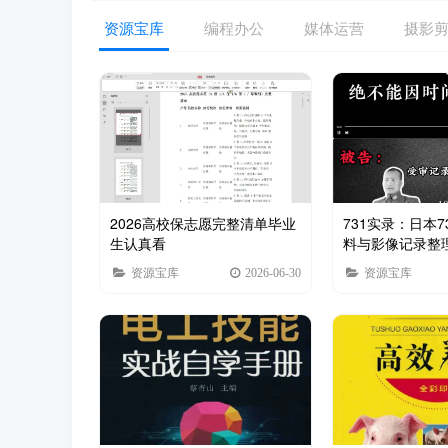
资源宝库
编程办公
媒体运营
摄影
2026高校保志愿完整清单毕业
731实录：日本
生认真看
料与影像记录整
资源宝库
2026-06-30
资源宝库