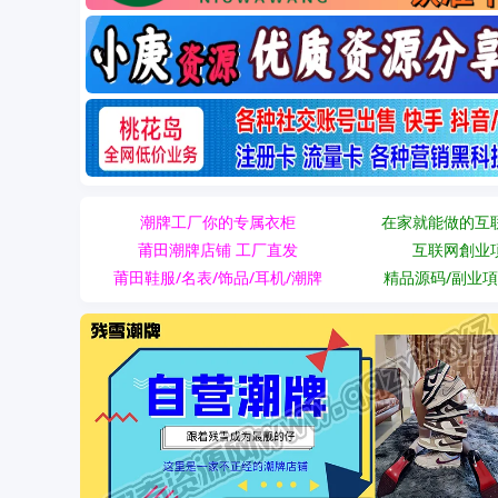
潮牌工厂你的专属衣柜
在家就能做的互
莆田潮牌店铺 工厂直发
互联网創业
莆田鞋服/名表/饰品/耳机/潮牌
精品源码/副业項