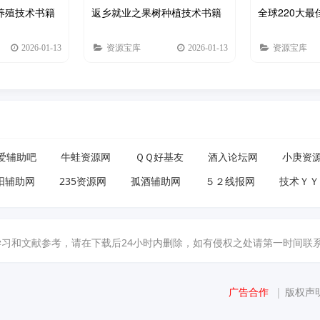
养殖技术书籍
返乡就业之果树种植技术书籍
全球220大最
2026-01-13
资源宝库
2026-01-13
资源宝库
爱辅助吧
牛蛙资源网
ＱＱ好基友
酒入论坛网
小庚资
阳辅助网
235资源网
孤酒辅助网
５２线报网
技术ＹＹ
献参考，请在下载后24小时内删除，如有侵权之处请第一时间联系我们删除。敬请谅
广告合作
|
版权声