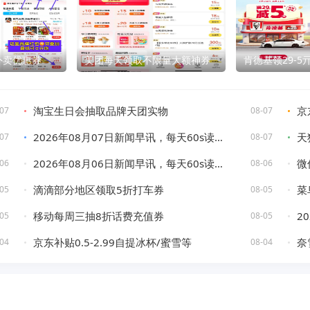
外卖优惠券
美团每天领取不限量大额神券
肯德基领29-
淘宝生日会抽取品牌天团实物
京
07
08-07
2026年08月07日新闻早讯，每天60s读懂世界
天
07
08-07
2026年08月06日新闻早讯，每天60s读懂世界
微
06
08-06
滴滴部分地区领取5折打车券
菜
05
08-05
移动每周三抽8折话费充值券
2
05
08-05
京东补贴0.5-2.99自提冰杯/蜜雪等
奈
04
08-04