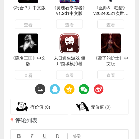
《巧合？》中文版
《灵魂石幸存者》
《巫师3：狂猎》
v1.2d1中文版
v20240521次世代
版
查看
查看
查看
《隐名三国》中文
末日逃生游戏 僵
《毁了的护士》中
版
尸围城模拟器
文版
查看
查看
查看
有价值
(0)
无价值
(0)
评论列表




签到