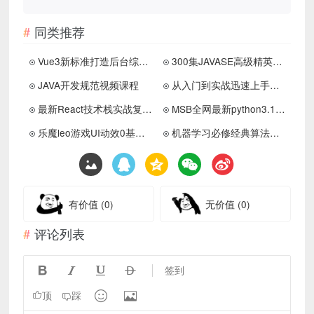
同类推荐
Vue3新标准打造后台综合解决课
300集JAVASE高级精英实战盛宴
JAVA开发规范视频课程
从入门到实战迅速上手前端Git
最新React技术栈实战复杂代码
MSB全网最新python3.10全实战课程
乐魔leo游戏UI动效0基础系统课
机器学习必修经典算法与Python实战
有价值
(0)
无价值
(0)
评论列表




签到


顶
踩