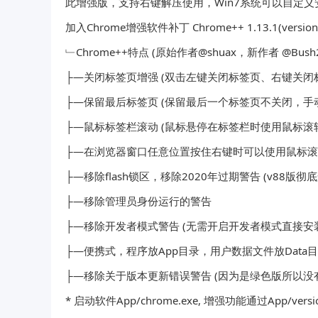
此增强版，支持右键解压使用，Win7系统可以自定义
加入Chrome增强软件补丁 Chrome++ 1.13.1(version.d
﹂Chrome++特点 (原始作者@shuax，新作者 @Bush2
├—关闭标签页增强 (双击左键关闭标签页、右键关闭
├—保留最后标签页 (保留最后一个标签页不关闭，手
├—鼠标标签栏滚动 (鼠标悬停在标签栏时使用鼠标滚
├—在浏览器窗口任意位置按住右键时可以使用鼠标
├—移除flash锁区，移除2020年过期警告 (v88版彻底
├—移除管理员身份运行的警告
├—移除开发者模式警告 (无需开启开发者模式直接安
├—便携式，程序放App目录，用户数据文件放Data目
├—移除关于版本更新错误警告 (因为是绿色版所以没
* 启动软件App/chrome.exe, 增强功能通过App/versi