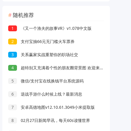
随机推荐
1
《又一个渔夫的故事VR》v1.078中文版
2
支付宝抽66元无门槛火车票券
3
关系赢家实战重塑你的职场社交
4
超特别又充满着个性的朋友圈背景图 欢迎来到我的朋友圈暂未开放
5
微信/支付宝在线换钱平台系统源码
6
逆战手游什么时候上线？最新消息
7
安卓高德地图v12.10.61.3049小米提取版
8
02月27日新闻早讯，每天60s读懂世界