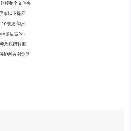
接删掉整个文件夹
和屏蔽以下提示
n10或更高版)
m多语言Pak
务项及残留数据
的保护所有浏览器