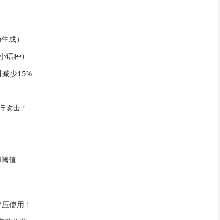
动生成）
→小语种）
减少15%
行攻击！
al阈值
解压使用！