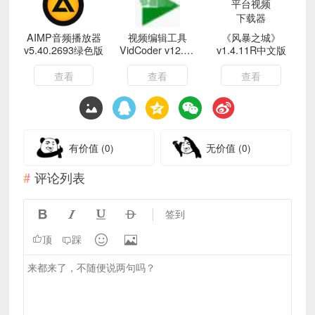
AIMP音频播放器
视频编辑工具
《风暴之城》
v5.40.2693绿色版
VidCoder v12.14
v1.4.11R中文版
绿色版
查看
查看
查看
有价值
(0)
无价值
(0)
评论列表




签到


顶
踩