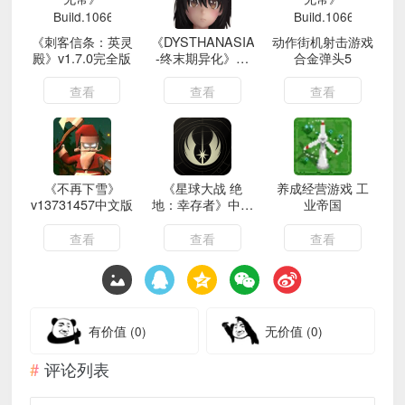
《刺客信条：英灵
《DYSTHANASIA
动作街机射击游戏
殿》v1.7.0完全版
-终末期异化》中
合金弹头5
文
查看
查看
查看
《不再下雪》
《星球大战 绝
养成经营游戏 工
v13731457中文版
地：幸存者》中文
业帝国
版
查看
查看
查看
有价值
(0)
无价值
(0)
评论列表